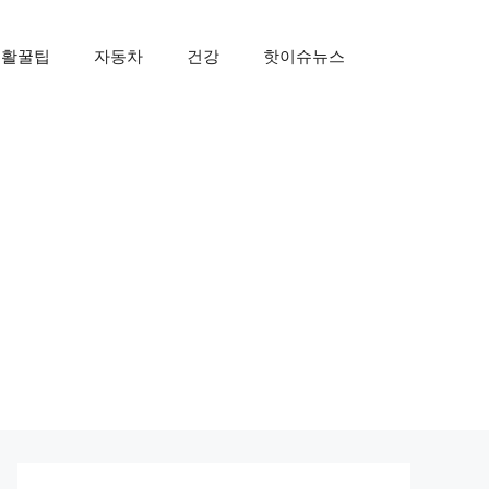
생활꿀팁
자동차
건강
핫이슈뉴스