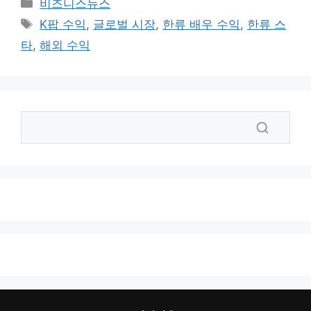
카
비즈니스뉴스
테
태
K팝 수익
,
글로벌 시장
,
한류 배우 수익
,
한류 스
고
그
타
,
해외 수익
리