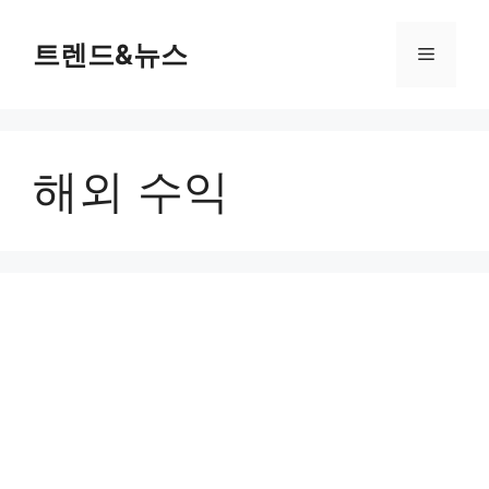
컨
텐
트렌드&뉴스
메
츠
로
뉴
건
너
해외 수익
뛰
기