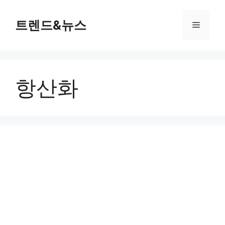
컨
텐
트렌드&뉴스
메
츠
로
뉴
건
너
항산화
뛰
기