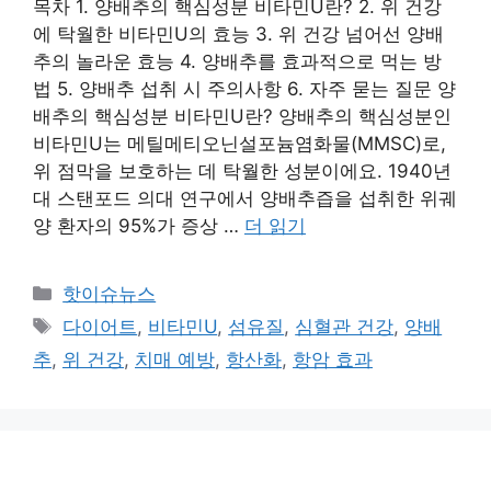
목차 1. 양배추의 핵심성분 비타민U란? 2. 위 건강
에 탁월한 비타민U의 효능 3. 위 건강 넘어선 양배
추의 놀라운 효능 4. 양배추를 효과적으로 먹는 방
법 5. 양배추 섭취 시 주의사항 6. 자주 묻는 질문 양
배추의 핵심성분 비타민U란? 양배추의 핵심성분인
비타민U는 메틸메티오닌설포늄염화물(MMSC)로,
위 점막을 보호하는 데 탁월한 성분이에요. 1940년
대 스탠포드 의대 연구에서 양배추즙을 섭취한 위궤
양 환자의 95%가 증상 …
더 읽기
카
핫이슈뉴스
테
태
다이어트
,
비타민U
,
섬유질
,
심혈관 건강
,
양배
고
그
추
,
위 건강
,
치매 예방
,
항산화
,
항암 효과
리