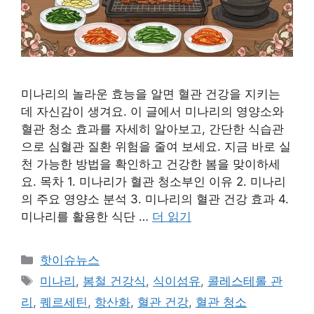
미나리의 놀라운 효능을 알면 혈관 건강을 지키는
데 자신감이 생겨요. 이 글에서 미나리의 영양소와
혈관 청소 효과를 자세히 알아보고, 간단한 식습관
으로 심혈관 질환 위험을 줄여 보세요. 지금 바로 실
천 가능한 방법을 확인하고 건강한 봄을 맞이하세
요. 목차 1. 미나리가 혈관 청소부인 이유 2. 미나리
의 주요 영양소 분석 3. 미나리의 혈관 건강 효과 4.
미나리를 활용한 식단 …
더 읽기
카
핫이슈뉴스
테
태
미나리
,
봄철 건강식
,
식이섬유
,
콜레스테롤 관
고
그
리
,
퀘르세틴
,
항산화
,
혈관 건강
,
혈관 청소
리