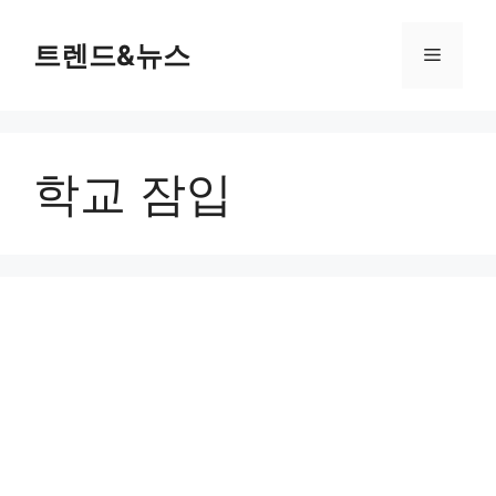
컨
텐
트렌드&뉴스
메
츠
로
뉴
건
너
학교 잠입
뛰
기