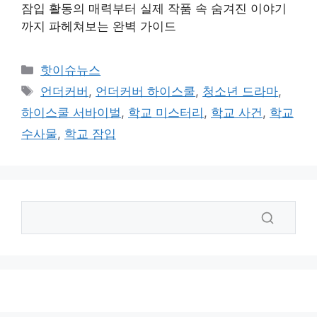
잠입 활동의 매력부터 실제 작품 속 숨겨진 이야기
까지 파헤쳐보는 완벽 가이드
카
핫이슈뉴스
테
태
언더커버
,
언더커버 하이스쿨
,
청소년 드라마
,
고
그
하이스쿨 서바이벌
,
학교 미스터리
,
학교 사건
,
학교
리
수사물
,
학교 잠입