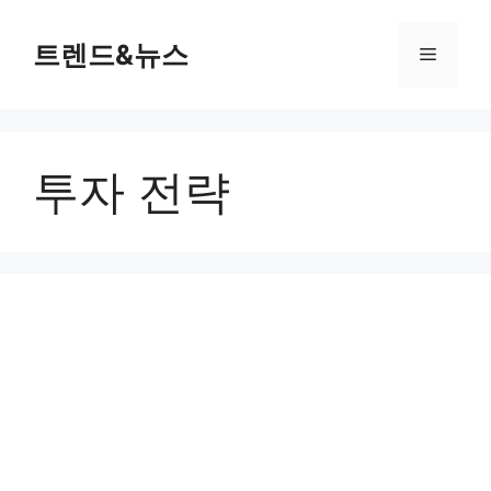
컨
텐
트렌드&뉴스
메
츠
로
뉴
건
너
투자 전략
뛰
기