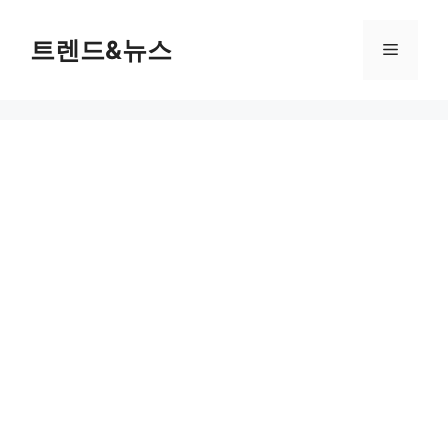
컨
텐
트렌드&뉴스
메
츠
로
뉴
건
너
뛰
기