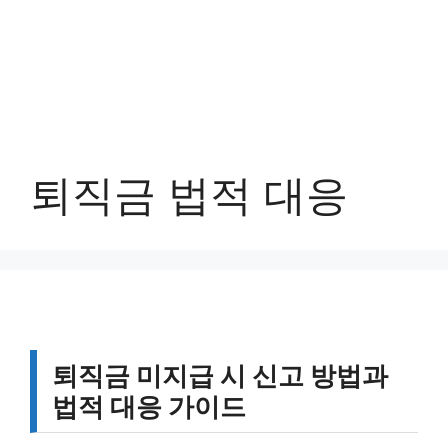
퇴직금 법적 대응
퇴직금 미지급 시 신고 방법과
법적 대응 가이드