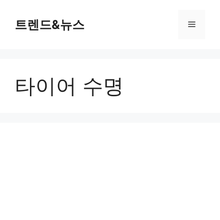
컨
텐
트렌드&뉴스
메
츠
로
뉴
건
너
타이어 수명
뛰
기