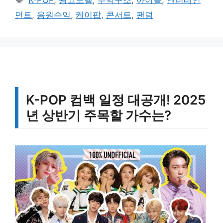
K-POP
,
광고모델
,
수익구조
,
아이돌
,
엔터테인
고
그
먼트
,
음원수익
,
케이팝
,
콘서트
,
팬덤
리
K-POP 컴백 일정 대공개! 2025
년 상반기 주목할 가수는?