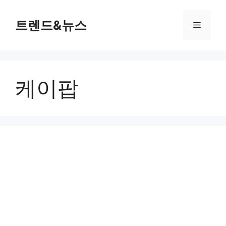
컨
텐
트렌드&뉴스
메
츠
로
뉴
건
너
케이팝
뛰
기