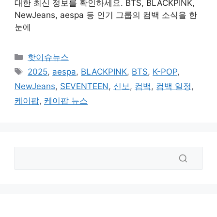
대한 최신 정보를 확인하세요. BTS, BLACKPINK,
NewJeans, aespa 등 인기 그룹의 컴백 소식을 한
눈에
카
핫이슈뉴스
테
태
2025
,
aespa
,
BLACKPINK
,
BTS
,
K-POP
,
고
그
NewJeans
,
SEVENTEEN
,
신보
,
컴백
,
컴백 일정
,
리
케이팝
,
케이팝 뉴스