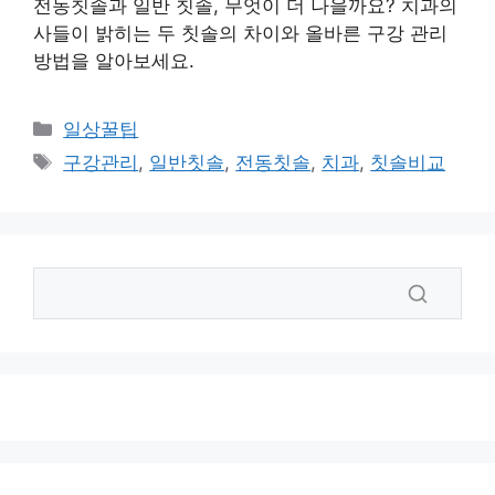
전동칫솔과 일반 칫솔, 무엇이 더 나을까요? 치과의
사들이 밝히는 두 칫솔의 차이와 올바른 구강 관리
방법을 알아보세요.
카
일상꿀팁
테
태
구강관리
,
일반칫솔
,
전동칫솔
,
치과
,
칫솔비교
고
그
리