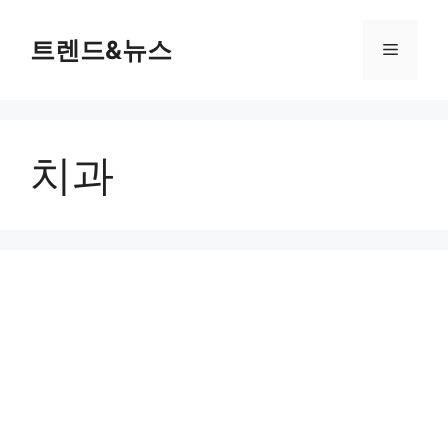
컨
텐
트렌드&뉴스
메
츠
로
뉴
건
너
치과
뛰
기