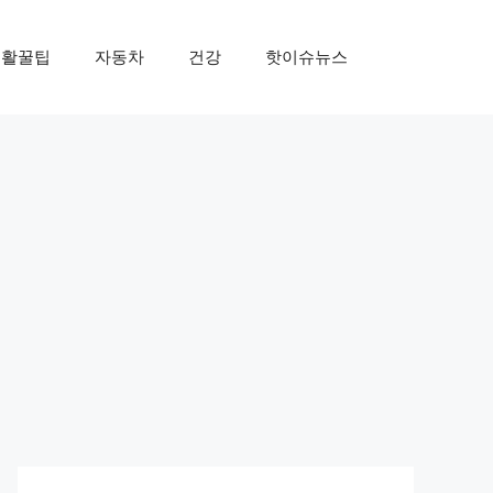
생활꿀팁
자동차
건강
핫이슈뉴스