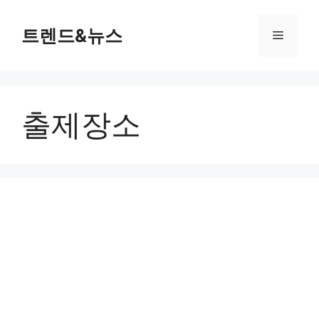
컨
텐
트렌드&뉴스
메
츠
로
뉴
건
너
출제장소
뛰
기