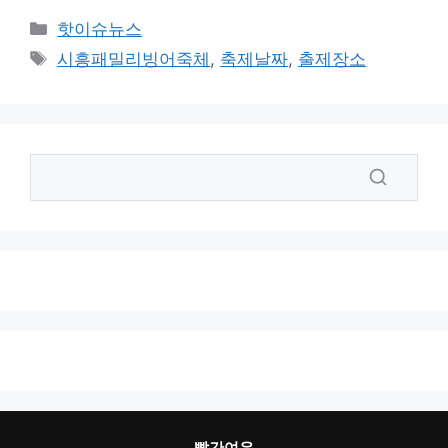
카
핫이슈뉴스
테
태
시흥패밀리빙어죽체
,
축제날짜
,
출제장소
고
그
리
빨간여우