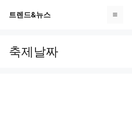
컨
텐
트렌드&뉴스
메
츠
로
뉴
건
너
축제날짜
뛰
기