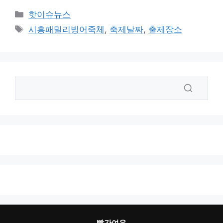
카
핫이슈뉴스
테
태
시흥패밀리빙어죽체
,
축제날짜
,
출제장소
고
그
리
빨간여우