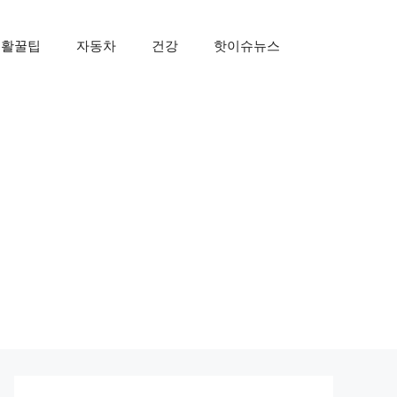
생활꿀팁
자동차
건강
핫이슈뉴스