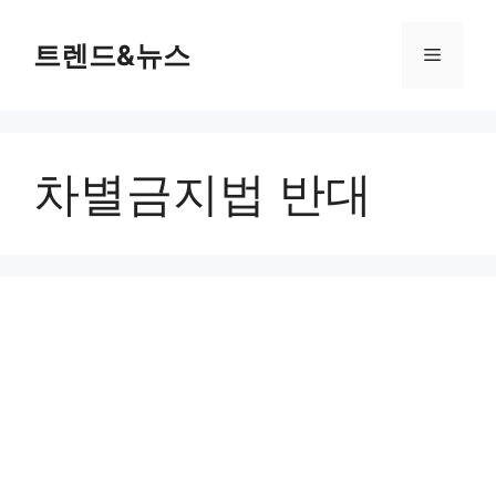
컨
텐
트렌드&뉴스
메
츠
로
뉴
건
너
차별금지법 반대
뛰
기