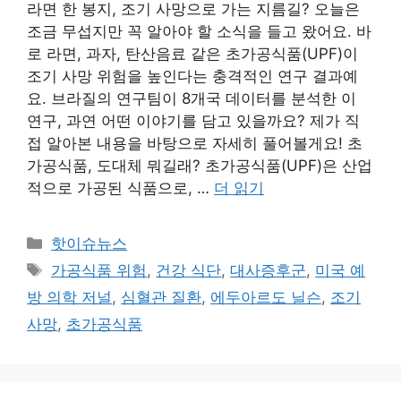
라면 한 봉지, 조기 사망으로 가는 지름길? 오늘은
조금 무섭지만 꼭 알아야 할 소식을 들고 왔어요. 바
로 라면, 과자, 탄산음료 같은 초가공식품(UPF)이
조기 사망 위험을 높인다는 충격적인 연구 결과예
요. 브라질의 연구팀이 8개국 데이터를 분석한 이
연구, 과연 어떤 이야기를 담고 있을까요? 제가 직
접 알아본 내용을 바탕으로 자세히 풀어볼게요! 초
가공식품, 도대체 뭐길래? 초가공식품(UPF)은 산업
적으로 가공된 식품으로, …
더 읽기
카
핫이슈뉴스
테
태
가공식품 위험
,
건강 식단
,
대사증후군
,
미국 예
고
그
방 의학 저널
,
심혈관 질환
,
에두아르도 닐슨
,
조기
리
사망
,
초가공식품