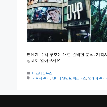
연예계 수익 구조에 대한 완벽한 분석. 기획사
상세히 알아보세요
카
비즈니스뉴스
테
태
기획사 수익
,
엔터테인먼트 비즈니스
,
연예계 수익
고
그
리