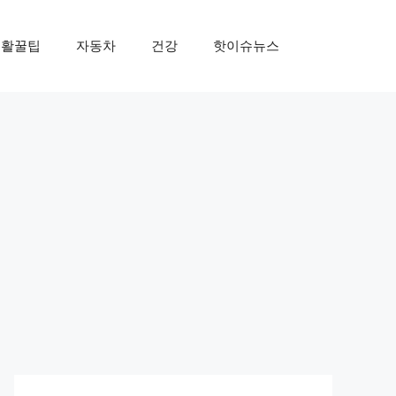
생활꿀팁
자동차
건강
핫이슈뉴스