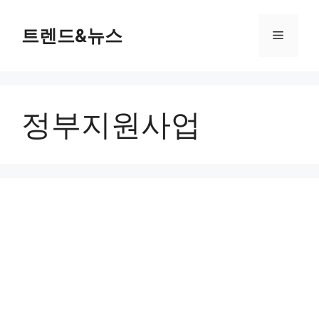
컨
텐
트렌드&뉴스
메
츠
로
뉴
건
너
정부지원사업
뛰
기