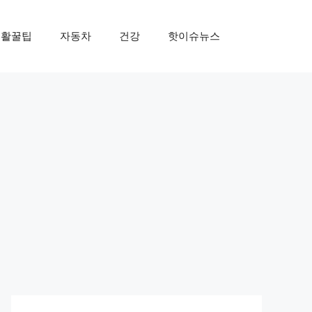
생활꿀팁
자동차
건강
핫이슈뉴스