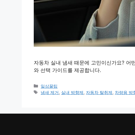
자동차 실내 냄새 때문에 고민이신가요? 어떤
와 선택 가이드를 제공합니다.
카
일상꿀팁
테
태
냄새 제거
,
실내 방향제
,
자동차 탈취제
,
차량용 방
고
그
리