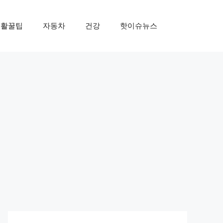
생활꿀팁
자동차
건강
핫이슈뉴스