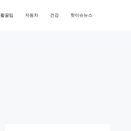
생활꿀팁
자동차
건강
핫이슈뉴스