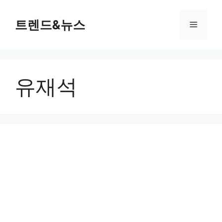
컨
텐
트렌드&뉴스
메
츠
로
뉴
건
너
유재석
뛰
기