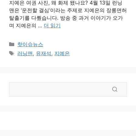
지예은 여권 사진, 왜 화제 됐나요? 4월 13일 런닝
맨은 ‘운전할 결심’이라는 주제로 지예은의 장롱면허
탈출기를 다뤘습니다. 방송 중 과거 이야기가 오가
며 지예은의 …
더 읽기
카
핫이슈뉴스
테
태
러닝맨
,
유재석
,
지예은
고
그
리