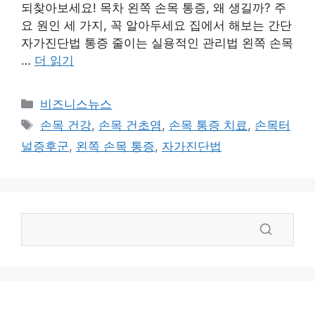
되찾아보세요! 목차 왼쪽 손목 통증, 왜 생길까? 주
요 원인 세 가지, 꼭 알아두세요 집에서 해보는 간단
자가진단법 통증 줄이는 실용적인 관리법 왼쪽 손목
…
더 읽기
카
비즈니스뉴스
테
태
손목 건강
,
손목 건초염
,
손목 통증 치료
,
손목터
고
그
널증후군
,
왼쪽 손목 통증
,
자가진단법
리