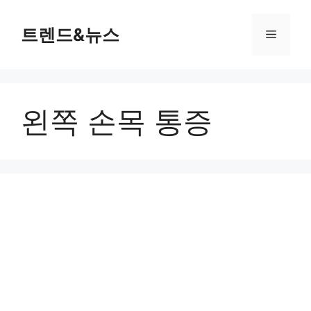
컨
텐
트렌드&뉴스
메
츠
로
뉴
건
너
왼쪽 손목 통증
뛰
기