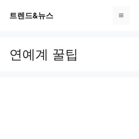
컨
텐
트렌드&뉴스
메
츠
로
뉴
건
너
연예계 꿀팁
뛰
기