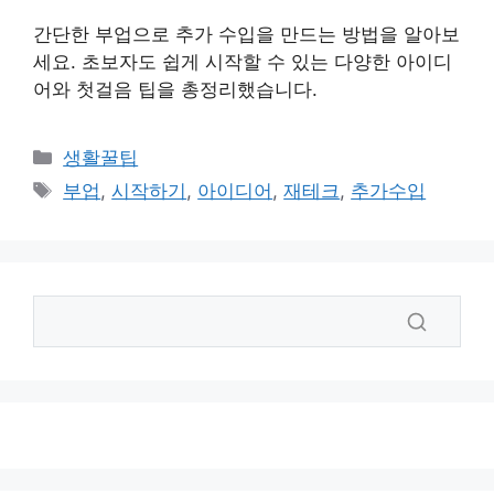
간단한 부업으로 추가 수입을 만드는 방법을 알아보
세요. 초보자도 쉽게 시작할 수 있는 다양한 아이디
어와 첫걸음 팁을 총정리했습니다.
카
생활꿀팁
테
태
부업
,
시작하기
,
아이디어
,
재테크
,
추가수입
고
그
리