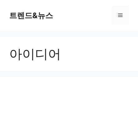
컨
텐
트렌드&뉴스
메
츠
로
뉴
건
너
아이디어
뛰
기