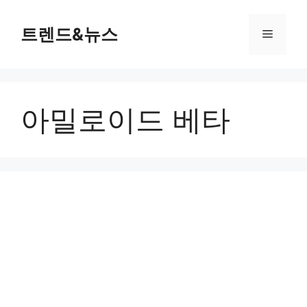
컨
텐
트렌드&뉴스
메
츠
로
뉴
건
너
아밀로이드 베타
뛰
기