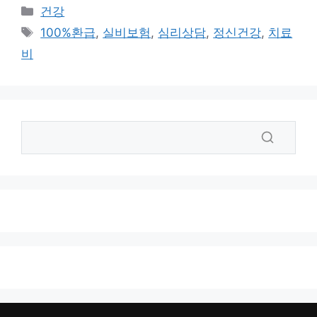
카
건강
테
태
100%환급
,
실비보험
,
심리상담
,
정신건강
,
치료
고
그
비
리