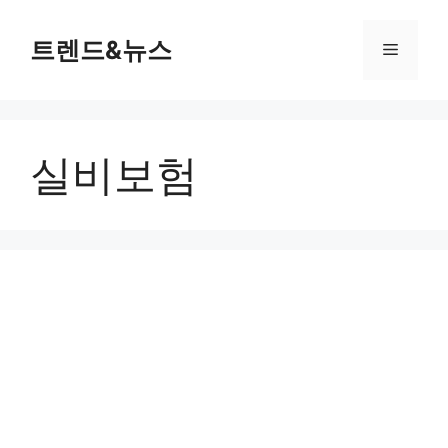
컨
텐
트렌드&뉴스
메
츠
로
뉴
건
너
실비보험
뛰
기