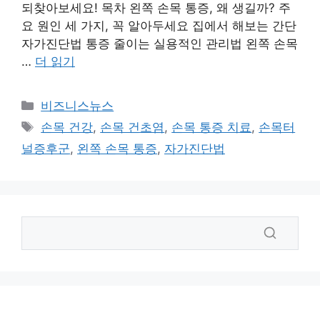
되찾아보세요! 목차 왼쪽 손목 통증, 왜 생길까? 주
요 원인 세 가지, 꼭 알아두세요 집에서 해보는 간단
자가진단법 통증 줄이는 실용적인 관리법 왼쪽 손목
…
더 읽기
카
비즈니스뉴스
테
태
손목 건강
,
손목 건초염
,
손목 통증 치료
,
손목터
고
그
널증후군
,
왼쪽 손목 통증
,
자가진단법
리