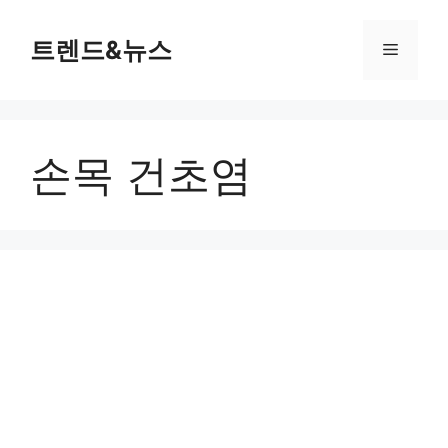
컨
텐
트렌드&뉴스
메
츠
로
뉴
건
너
손목 건초염
뛰
기