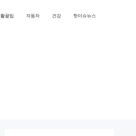
생활꿀팁
자동차
건강
핫이슈뉴스