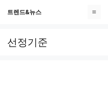
컨
텐
트렌드&뉴스
메
츠
로
뉴
건
너
선정기준
뛰
기