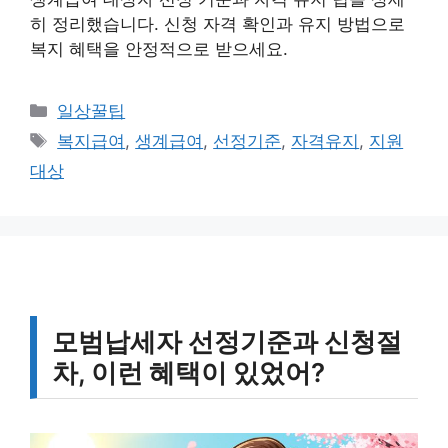
히 정리했습니다. 신청 자격 확인과 유지 방법으로
복지 혜택을 안정적으로 받으세요.
카
일상꿀팁
테
태
복지급여
,
생계급여
,
선정기준
,
자격유지
,
지원
고
그
대상
리
모범납세자 선정기준과 신청절
차, 이런 혜택이 있었어?