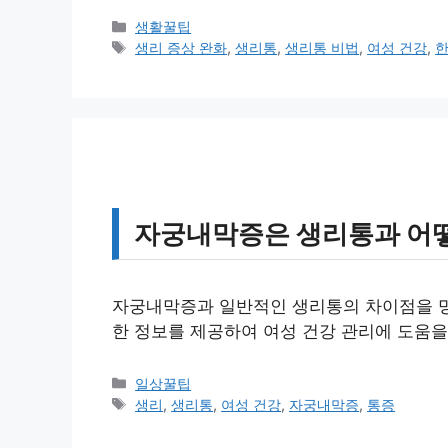
카
생활꿀팁
테
태
생리 증상 완화
,
생리통
,
생리통 비법
,
여성 건강
,
고
그
리
자궁내막증은 생리통과 어떻
자궁내막증과 일반적인 생리통의 차이점을 명확
한 정보를 제공하여 여성 건강 관리에 도움을
카
일상꿀팁
테
태
생리
,
생리통
,
여성 건강
,
자궁내막증
,
통증
고
그
리