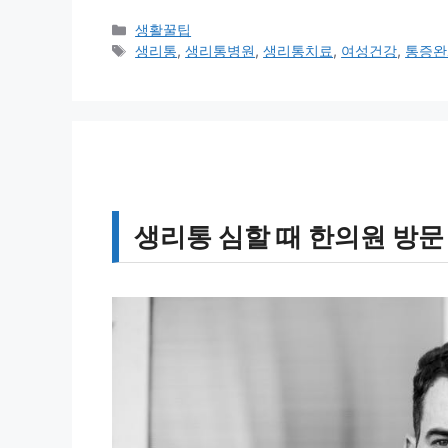
카
생활꿀팁
테
태
생리통
,
생리통병원
,
생리통치료
,
여성건강
,
통증완
고
그
리
생리통 심할 때 한의원 방문