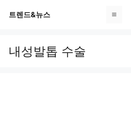
컨
텐
트렌드&뉴스
메
츠
로
뉴
건
너
내성발톱 수술
뛰
기