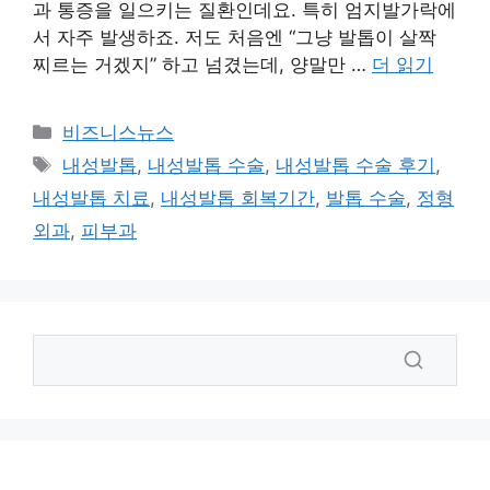
과 통증을 일으키는 질환인데요. 특히 엄지발가락에
서 자주 발생하죠. 저도 처음엔 “그냥 발톱이 살짝
찌르는 거겠지” 하고 넘겼는데, 양말만 …
더 읽기
카
비즈니스뉴스
테
태
내성발톱
,
내성발톱 수술
,
내성발톱 수술 후기
,
고
그
내성발톱 치료
,
내성발톱 회복기간
,
발톱 수술
,
정형
리
외과
,
피부과