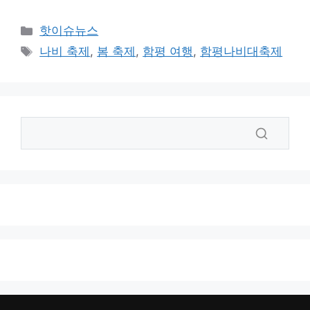
카
핫이슈뉴스
테
태
나비 축제
,
봄 축제
,
함평 여행
,
함평나비대축제
고
그
리