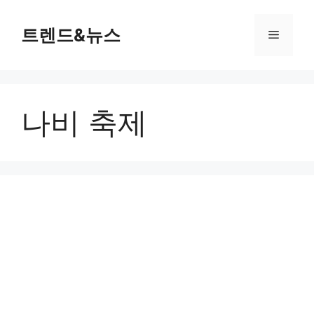
컨
텐
트렌드&뉴스
메
츠
로
뉴
건
너
나비 축제
뛰
기