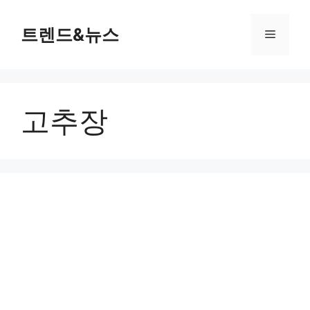
컨
텐
트렌드&뉴스
메
츠
로
뉴
건
너
고추장
뛰
기