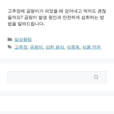
고추장에 곰팡이가 피었을 때 걷어내고 먹어도 괜찮
을까요? 곰팡이 발생 원인과 안전하게 섭취하는 방
법을 알려드립니다.
카
일상꿀팁
테
태
고추장
,
곰팡이
,
상한 음식
,
식중독
,
식품 안전
고
그
리