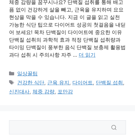
체중 감량을 꿈꾸시나요? 단백질 섭취를 통해 배고
픔 없이 건강하게 살을 빼고, 근육을 유지하며 요요
현상을 막을 수 있습니다. 지금 이 글을 읽고 실천
가능한 식단 팁으로 다이어트 성공의 첫걸음을 내딛
어 보세요! 목차 단백질이 다이어트에 중요한 이유
단백질 섭취의 과학적 효과 적정 단백질 섭취량과
타이밍 단백질이 풍부한 음식 단백질 보충제 활용법
과다 섭취 시 주의사항 자주 …
더 읽기
카
일상꿀팁
테
태
건강한 식단
,
근육 유지
,
다이어트
,
단백질 섭취
,
고
그
신진대사
,
체중 감량
,
포만감
리