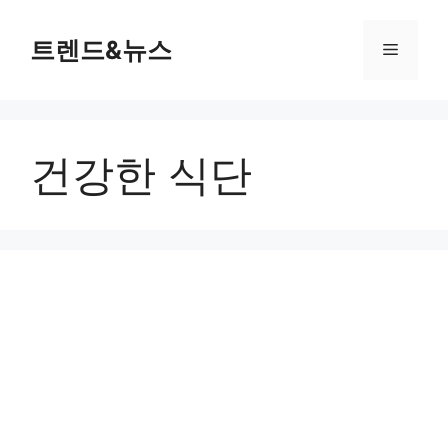
컨
텐
트렌드&뉴스
메
츠
로
뉴
건
너
건강한 식단
뛰
기