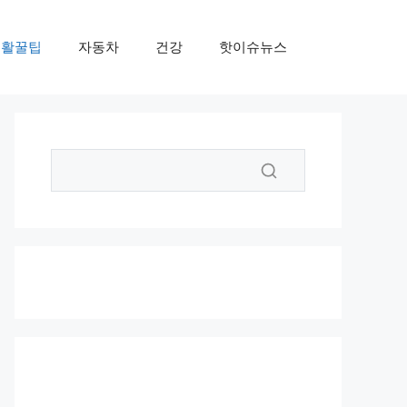
생활꿀팁
자동차
건강
핫이슈뉴스