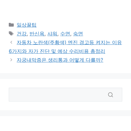
카
일상꿀팁
테
태
건강
,
반신욕
,
샤워
,
수면
,
숙면
고
그
자동차 노란색(주황색) 엔진 경고등 켜지는 이유
리
6가지와 자가 진단 및 예상 수리비용 총정리
자궁내막증은 생리통과 어떻게 다를까?