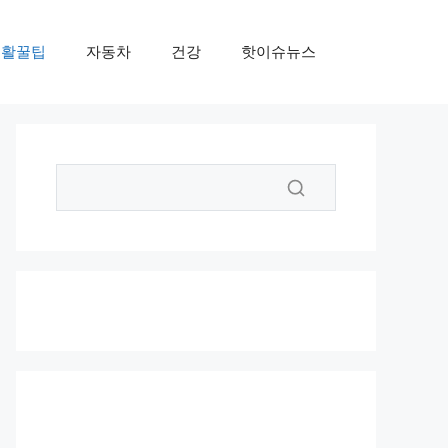
생활꿀팁
자동차
건강
핫이슈뉴스