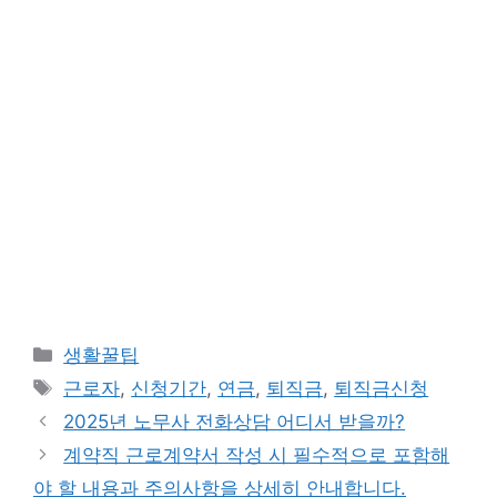
카
생활꿀팁
테
태
근로자
,
신청기간
,
연금
,
퇴직금
,
퇴직금신청
고
그
2025년 노무사 전화상담 어디서 받을까?
리
계약직 근로계약서 작성 시 필수적으로 포함해
야 할 내용과 주의사항을 상세히 안내합니다.