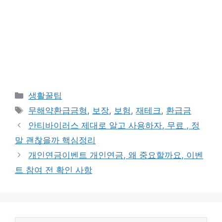
카
생활꿀팁
테
태
무해약환급금형
,
보장
,
보험
,
재테크
,
환급금
고
그
안티바이러스 제대로 알고 사용하자, 무료 , 정
리
말 괜찮을까 핵심정리
개인연금이벤트 개인연금, 왜 중요할까요, 이벤
트 참여 전 확인 사항