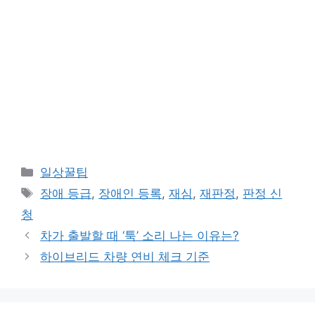
카
일상꿀팁
테
태
장애 등급
,
장애인 등록
,
재심
,
재판정
,
판정 신
고
그
청
리
차가 출발할 때 ‘툭’ 소리 나는 이유는?
하이브리드 차량 연비 체크 기준