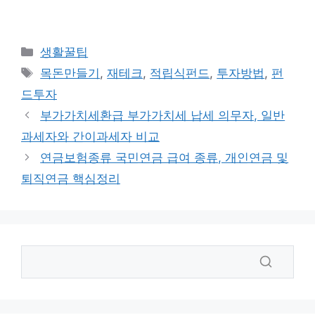
카
생활꿀팁
테
태
목돈만들기
,
재테크
,
적립식펀드
,
투자방법
,
펀
고
그
드투자
리
부가가치세환급 부가가치세 납세 의무자, 일반
과세자와 간이과세자 비교
연금보험종류 국민연금 급여 종류, 개인연금 및
퇴직연금 핵심정리