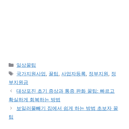
카
일상꿀팁
테
태
국가지원사업
,
꿀팁
,
사업자등록
,
정부지원
,
정
고
그
부지원금
리
대상포진 초기 증상과 통증 완화 꿀팁: 빠르고
확실하게 회복하는 방법
보일러물빼기 집에서 쉽게 하는 방법 초보자 꿀
팁