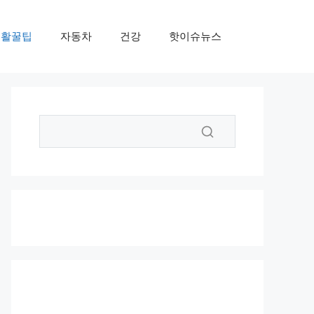
생활꿀팁
자동차
건강
핫이슈뉴스