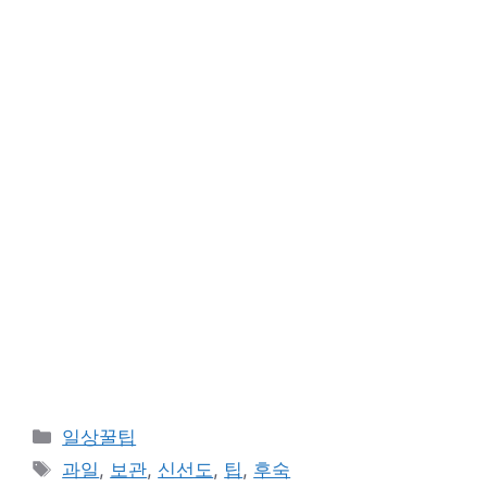
카
일상꿀팁
테
태
과일
,
보관
,
신선도
,
팁
,
후숙