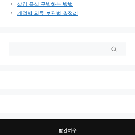
고
그
상한 음식 구별하는 방법
리
계절별 의류 보관법 총정리
빨간여우