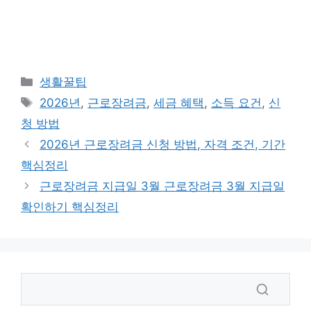
카
생활꿀팁
테
태
2026년
,
근로장려금
,
세금 혜택
,
소득 요건
,
신
고
그
청 방법
리
2026년 근로장려금 신청 방법, 자격 조건, 기간
핵심정리
근로장려금 지급일 3월 근로장려금 3월 지급일
확인하기 핵심정리