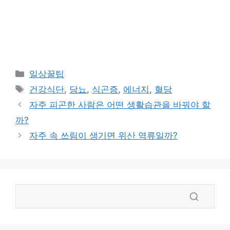
카
일상꿀팁
테
태
건강식단
,
당뇨
,
식곤증
,
에너지
,
혈당
고
그
자주 피곤한 사람은 어떤 생활습관을 바꿔야 할
리
까?
자주 속 쓰림이 생기면 위산 역류일까?