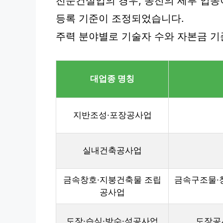
전문건설업의 경우, 종전의 세부 업종
등록 기준이 조정되었습니다.
주력 분야별로 기술자 수와 자본금 기
대업종 명칭
지반조성·포장공사업
실내건축공사업
금속창호·지붕건축물 조립
금속구조물·
공사업
도장·습식·방수·석공사업
도장공사