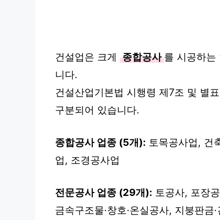
건설업은 크게
종합공사
를 시공하는
니다.
건설산업기본법 시행령 제7조 및 별표
구분되어 있습니다.
종합공사 업종 (5개):
토목공사업, 건
업, 조경공사업
전문공사 업종 (29개):
토공사, 포장공
금속구조물·창호·온실공사, 지붕판금·