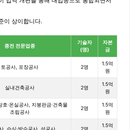
이 업역 개편을 통해 대업종으로 통합되면서
준이 상이합니다.
기술자
자본
종전 전문업종
(명)
금
1.5억
토공사, 포장공사
2명
원
1.5억
실내건축공사
2명
원
창호·온실공사, 지붕판금·건축물
1.5억
2명
조립공사
원
1.5억
, 습식·방수공사, 석공사
2명