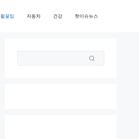
생활꿀팁
자동차
건강
핫이슈뉴스