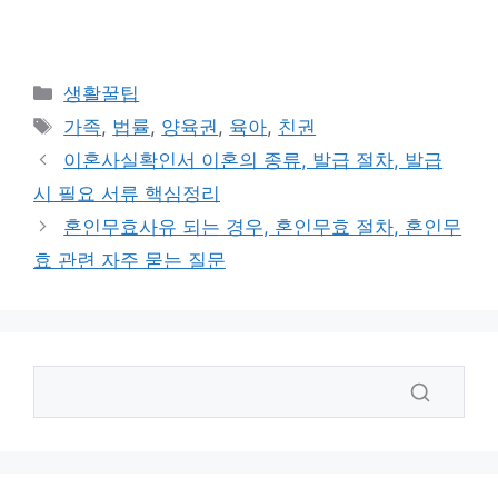
카
생활꿀팁
테
태
가족
,
법률
,
양육권
,
육아
,
친권
고
그
이혼사실확인서 이혼의 종류, 발급 절차, 발급
리
시 필요 서류 핵심정리
혼인무효사유 되는 경우, 혼인무효 절차, 혼인무
효 관련 자주 묻는 질문