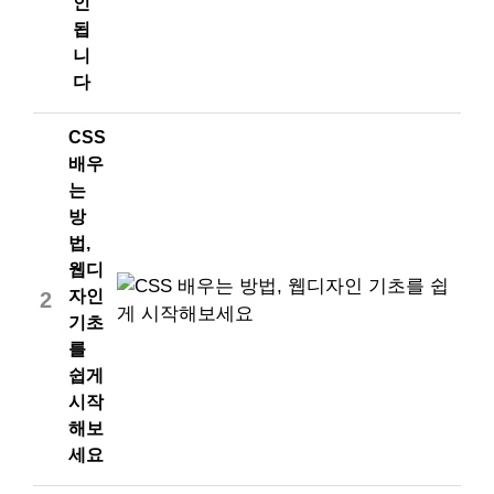
인
됩
니
다
CSS
배우
는
방
법,
웹디
자인
2
기초
를
쉽게
시작
해보
세요