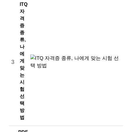
ITQ
자
격
증
종
류,
나
에
게
3
맞
는
시
험
선
택
방
법