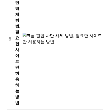
단
해
제
방
법,
필
요
5
한
사
이
트
만
허
용
하
는
방
법