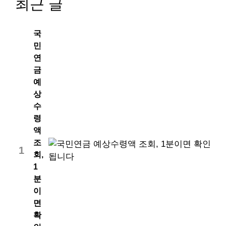
최근 글
국
민
연
금
예
상
수
령
액
조
1
회,
1
분
이
면
확