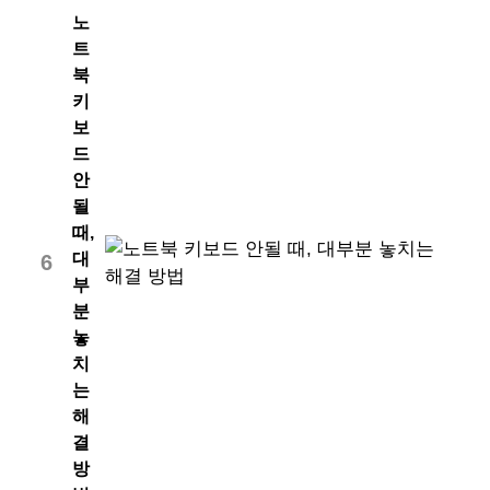
노
트
북
키
보
드
안
될
때,
대
6
부
분
놓
치
는
해
결
방