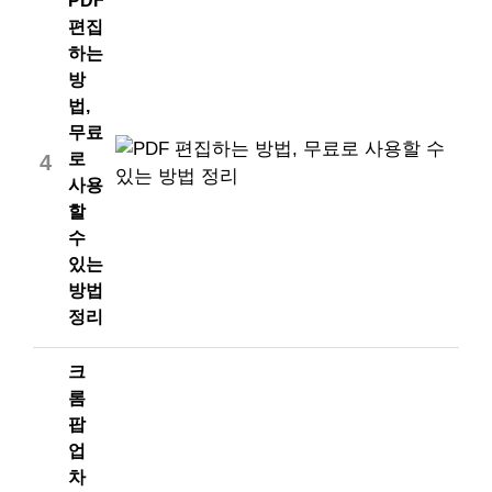
PDF
편집
하는
방
법,
무료
로
4
사용
할
수
있는
방법
정리
크
롬
팝
업
차