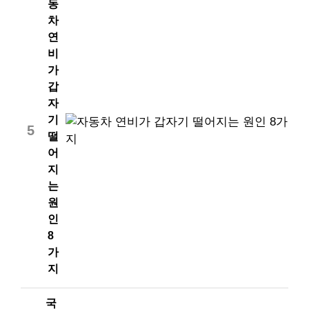
동
차
연
비
가
갑
자
기
5
떨
어
지
는
원
인
8
가
지
국