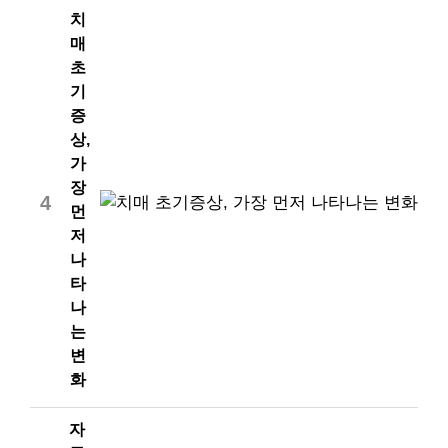
치
매
초
기
증
상,
가
장
4
먼
저
나
타
나
는
변
화
자