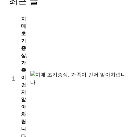
최근 글
치
매
초
기
증
상,
가
족
이
1
먼
저
알
아
차
립
니
다