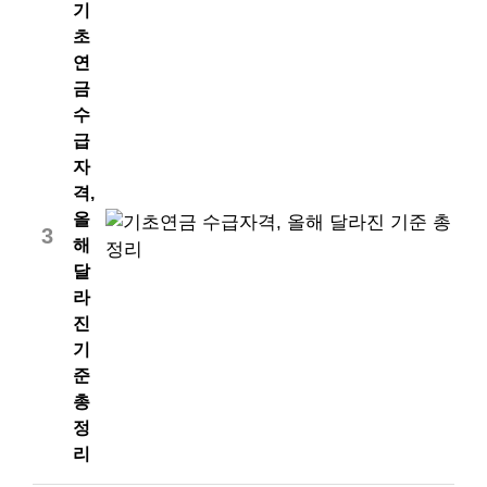
기
초
연
금
수
급
자
격,
올
3
해
달
라
진
기
준
총
정
리