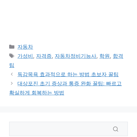
카
자동차
테
태
가성비
,
자격증
,
자동차정비기능사
,
학원
,
합격
고
그
팁
리
독감목욕 효과적으로 하는 방법 초보자 꿀팁
대상포진 초기 증상과 통증 완화 꿀팁: 빠르고
확실하게 회복하는 방법