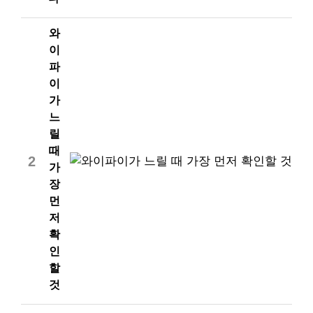
와
이
파
이
가
느
릴
때
2
가
장
먼
저
확
인
할
것