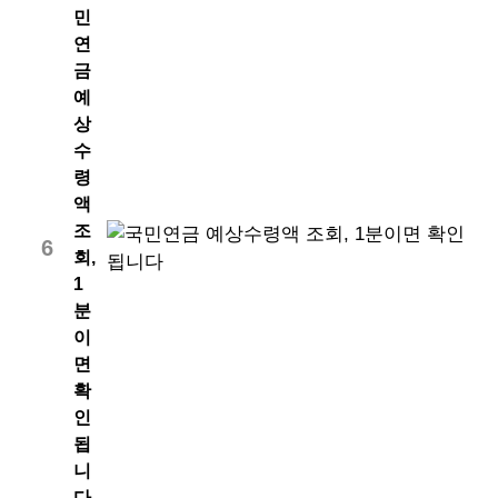
민
연
금
예
상
수
령
액
조
6
회,
1
분
이
면
확
인
됩
니
다